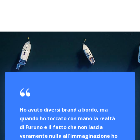
MEGA YACHT
I prodotti FURUNO, utilizzati su yacht e megayacht, sono apprezzati
per l'elevata qualità e la semplicità di interfacciamento e di utilizzo.
Ho avuto diversi brand a bordo, ma
E l'uni
quando ho toccato con mano la realtà
a soddi
di Furuno e il fatto che non lascia
volevo: 
veramente nulla all'immaginazione ho
fondali