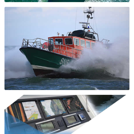
MARINA MERCANTILE
FURUNO produce sistemi integrati di navigazione (INS): RADAR,
ECDIS, apparecchiature di comunicazione GMDSS, sistemi di
comunicazione satellitare e altri prodotti per la marina mercantile.
BARCHE DA LAVORO
Barche da lavoro che operano in fiumi, baie e piattaforme di
perforazione petrolifera, rimorchiatori nelle aree portuali, navi
rifornitrici su piattaforme offshore, motovedette, imbarcazioni per la
sorveglianza e la sicurezza.