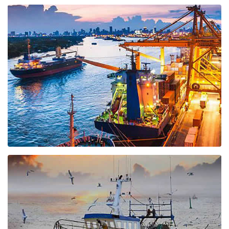
DIFESA
FURUNO fornisce una larga gamma di attrezzature di navigazione e
comunicazione per le imbarcazioni militari.
SISTEMI TERRESTRI
FURUNO offre soluzioni per il monitoraggio meteo, sorveglianza e
sicurezza dei siti.