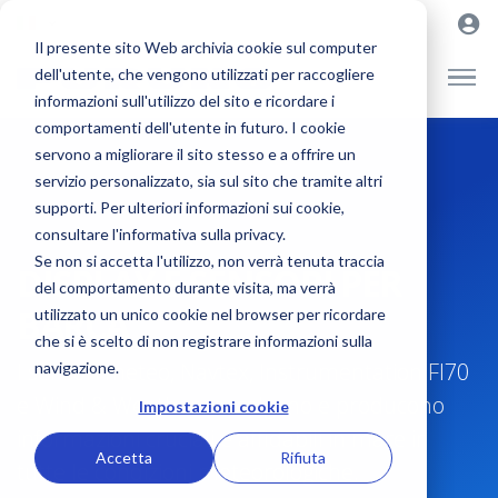
Il presente sito Web archivia cookie sul computer
dell'utente, che vengono utilizzati per raccogliere
informazioni sull'utilizzo del sito e ricordare i
comportamenti dell'utente in futuro. I cookie
servono a migliorare il sito stesso e a offrire un
servizio personalizzato, sia sul sito che tramite altri
supporti. Per ulteriori informazioni sui cookie,
consultare l'informativa sulla privacy.
Se non si accetta l'utilizzo, non verrà tenuta traccia
DISPLAY E SENSORI PER
del comportamento durante visita, ma verrà
BARCA
utilizzato un unico cookie nel browser per ricordare
che si è scelto di non registrare informazioni sulla
I sensori meteo, Navtex, Instrumentation FI70
navigazione.
e Wind & Weather raccolgono e producono
Impostazioni cookie
informazioni cruciali e affidabili in mare in
Accetta
Rifiuta
tutte le condizioni meteorologiche.