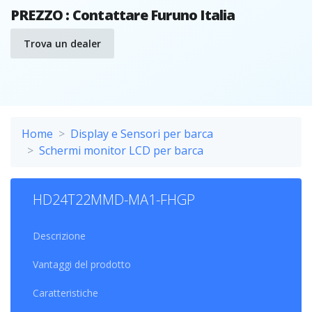
PREZZO : Contattare Furuno Italia
Trova un dealer
Home
Display e Sensori per barca
Schermi monitor LCD per barca
HD24T22MMD-MA1-FHGP
Descrizione
Vantaggi del prodotto
Caratteristiche