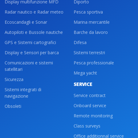
Display multifunzione MFD
Diporto
Radar nautico e Radar meteo
Pesca sportiva
Ecoscandagli e Sonar
Marina mercantile
Autopiloti e Bussole nautiche
Barche da lavoro
GPS e Sistemi cartografici
Difesa
Display e Sensori per barca
Sistemi terrestri
Comunicazioni e sistemi
Pesca professionale
satellitari
Mega yacht
Sicurezza
SERVICE
Sistemi integrati di
Service contract
navigazione
Onboard service
Obsoleti
Remote monitoring
Class surveys
Office additionnal service