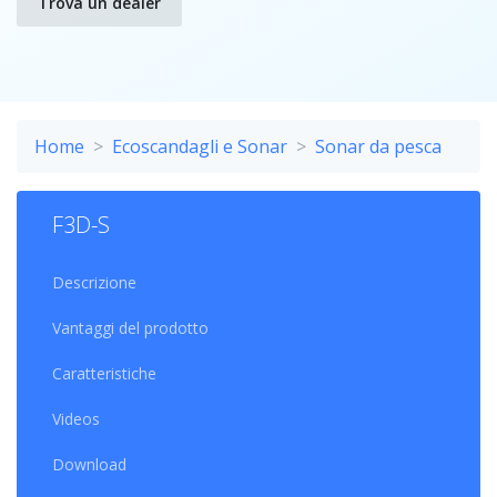
Trova un dealer
Home
Ecoscandagli e Sonar
Sonar da pesca
F3D-S
Descrizione
Vantaggi del prodotto
Caratteristiche
Videos
Download