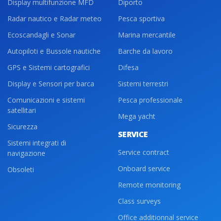
Display multifunzione MFD
Diporto
Radar nautico e Radar meteo
Pesca sportiva
Ecoscandagli e Sonar
Marina mercantile
Autopiloti e Bussole nautiche
Barche da lavoro
GPS e Sistemi cartografici
Difesa
Display e Sensori per barca
Sistemi terrestri
Comunicazioni e sistemi
Pesca professionale
satellitari
Mega yacht
Sicurezza
SERVICE
Sistemi integrati di
Service contract
navigazione
Onboard service
Obsoleti
Remote monitoring
Class surveys
Office additionnal service