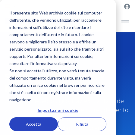
Il presente sito Web archivia cookie sul computer
dell'utente, che vengono utilizzati per raccogliere
informazioni sull'utilizzo del sito e ricordare i
comportamenti dell'utente in futuro. I cookie
servono a migliorare il sito stesso e a offrire un
servizio personalizzato, sia sul sito che tramite altri
supporti. Per ulteriori informazioni sui cookie,
consultare l'informativa sulla privacy.
Se non si accetta l'utilizzo, non verrà tenuta traccia
SENSORES MARINOS Y
del comportamento durante visita, ma verrà
MONITORES
utilizzato un unico cookie nel browser per ricordare
che si è scelto di non registrare informazioni sulla
Receptor meteorológico, Navtex, pantalla de
navigazione.
visualización de datos FI70, sensores de viento
Impostazioni cookie
y meteorológicos, pantalla remota RD y
Accetta
Rifiuta
monitores LCD, recopilan, producen y